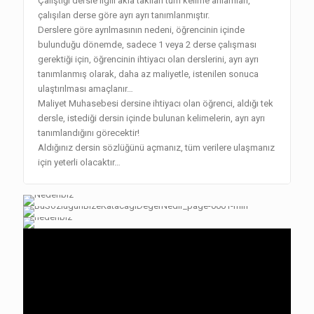
Çalıştığı dersle ilgili akla takılan tüm kelime anlamları,
çalışılan derse göre ayrı ayrı tanımlanmıştır.
Derslere göre ayrılmasının nedeni, öğrencinin içinde
bulunduğu dönemde, sadece 1 veya 2 derse çalışması
gerektiği için, öğrencinin ihtiyacı olan derslerini, ayrı ayrı
tanımlanmış olarak, daha az maliyetle, istenilen sonuca
ulaştırılması amaçlanır…
Maliyet Muhasebesi dersine ihtiyacı olan öğrenci, aldığı tek
dersle, istediği dersin içinde bulunan kelimelerin, ayrı ayrı
tanımlandığını görecektir!
Aldığınız dersin sözlüğünü açmanız, tüm verilere ulaşmanız
için yeterli olacaktır…