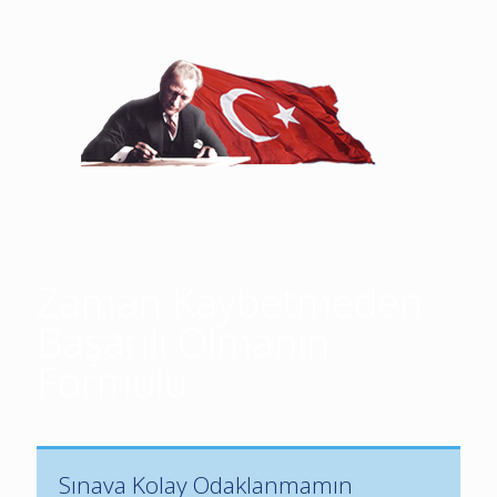
Zaman Kaybetmeden
Başarılı Olmanın
Formülü
Sınava Kolay Odaklanmamın