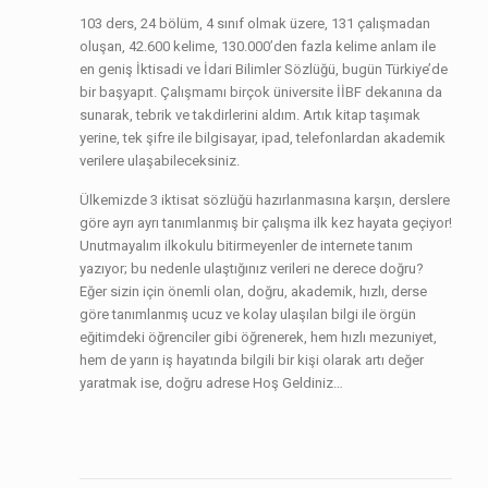
103 ders, 24 bölüm, 4 sınıf olmak üzere, 131 çalışmadan
oluşan, 42.600 kelime, 130.000’den fazla kelime anlam ile
en geniş İktisadi ve İdari Bilimler Sözlüğü, bugün Türkiye’de
bir başyapıt. Çalışmamı birçok üniversite İİBF dekanına da
sunarak, tebrik ve takdirlerini aldım. Artık kitap taşımak
yerine, tek şifre ile bilgisayar, ipad, telefonlardan akademik
verilere ulaşabileceksiniz.
Ülkemizde 3 iktisat sözlüğü hazırlanmasına karşın, derslere
göre ayrı ayrı tanımlanmış bir çalışma ilk kez hayata geçiyor!
Unutmayalım ilkokulu bitirmeyenler de internete tanım
yazıyor; bu nedenle ulaştığınız verileri ne derece doğru?
Eğer sizin için önemli olan, doğru, akademik, hızlı, derse
göre tanımlanmış ucuz ve kolay ulaşılan bilgi ile örgün
eğitimdeki öğrenciler gibi öğrenerek, hem hızlı mezuniyet,
hem de yarın iş hayatında bilgili bir kişi olarak artı değer
yaratmak ise, doğru adrese Hoş Geldiniz…