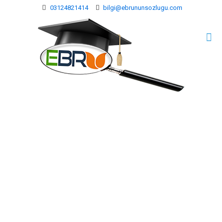
03124821414
bilgi@ebrununsozlugu.com